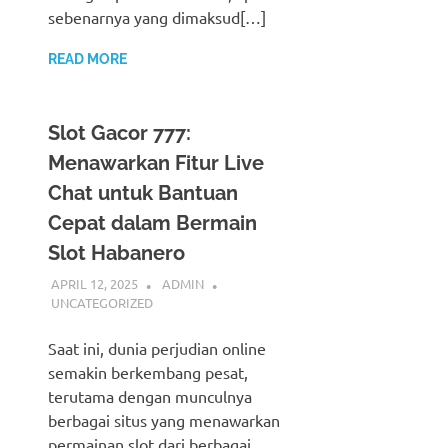
sebenarnya yang dimaksud[…]
READ MORE
Slot Gacor 777:
Menawarkan Fitur Live
Chat untuk Bantuan
Cepat dalam Bermain
Slot Habanero
APRIL 12, 2025
ADMIN
UNCATEGORIZED
Saat ini, dunia perjudian online
semakin berkembang pesat,
terutama dengan munculnya
berbagai situs yang menawarkan
permainan slot dari berbagai