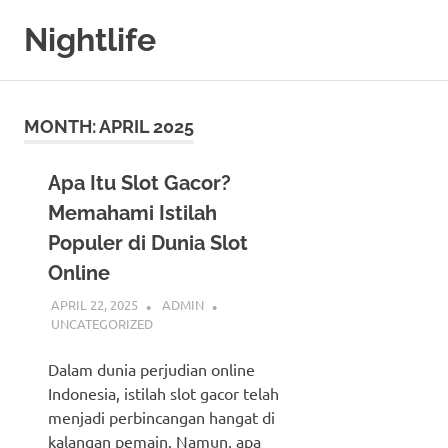
Skip
Nightlife
to
content
MONTH:
APRIL 2025
Apa Itu Slot Gacor?
Memahami Istilah
Populer di Dunia Slot
Online
APRIL 22, 2025
ADMIN
UNCATEGORIZED
Dalam dunia perjudian online
Indonesia, istilah slot gacor telah
menjadi perbincangan hangat di
kalangan pemain. Namun, apa