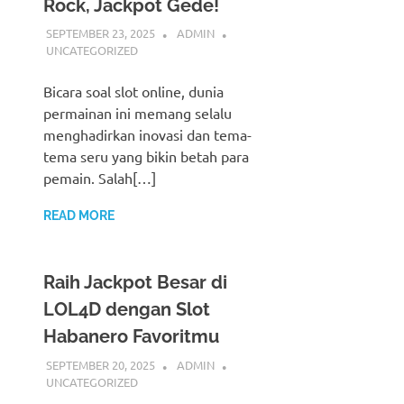
Rock, Jackpot Gede!
SEPTEMBER 23, 2025
ADMIN
UNCATEGORIZED
Bicara soal slot online, dunia
permainan ini memang selalu
menghadirkan inovasi dan tema-
tema seru yang bikin betah para
pemain. Salah[…]
READ MORE
Raih Jackpot Besar di
LOL4D dengan Slot
Habanero Favoritmu
SEPTEMBER 20, 2025
ADMIN
UNCATEGORIZED