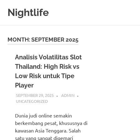
Skip
Nightlife
to
content
MONTH:
SEPTEMBER 2025
Analisis Volatilitas Slot
Thailand: High Risk vs
Low Risk untuk Tipe
Player
SEPTEMBER 29, 2025
ADMIN
UNCATEGORIZED
Dunia judi online semakin
berkembang pesat, khususnya di
kawasan Asia Tenggara. Salah
satu yang sangat digemari