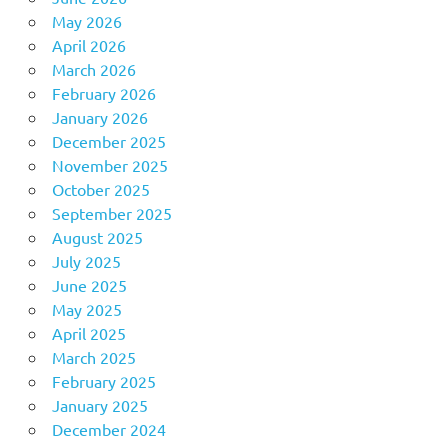
May 2026
April 2026
March 2026
February 2026
January 2026
December 2025
November 2025
October 2025
September 2025
August 2025
July 2025
June 2025
May 2025
April 2025
March 2025
February 2025
January 2025
December 2024