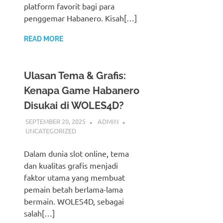
platform favorit bagi para
penggemar Habanero. Kisah[…]
READ MORE
Ulasan Tema & Grafis:
Kenapa Game Habanero
Disukai di WOLES4D?
SEPTEMBER 20, 2025
ADMIN
UNCATEGORIZED
Dalam dunia slot online, tema
dan kualitas grafis menjadi
faktor utama yang membuat
pemain betah berlama-lama
bermain. WOLES4D, sebagai
salah[…]