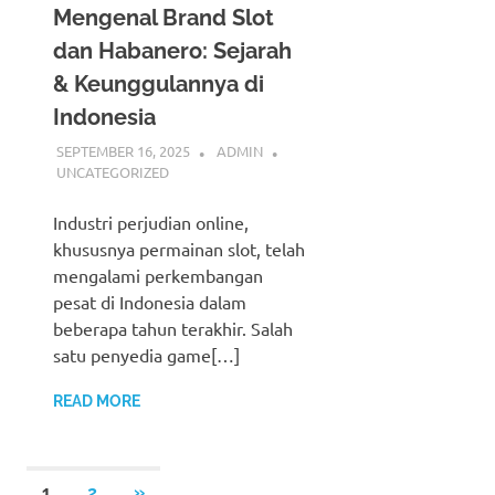
Mengenal Brand Slot
dan Habanero: Sejarah
& Keunggulannya di
Indonesia
SEPTEMBER 16, 2025
ADMIN
UNCATEGORIZED
Industri perjudian online,
khususnya permainan slot, telah
mengalami perkembangan
pesat di Indonesia dalam
beberapa tahun terakhir. Salah
satu penyedia game[…]
READ MORE
Posts
NEXT
1
2
»