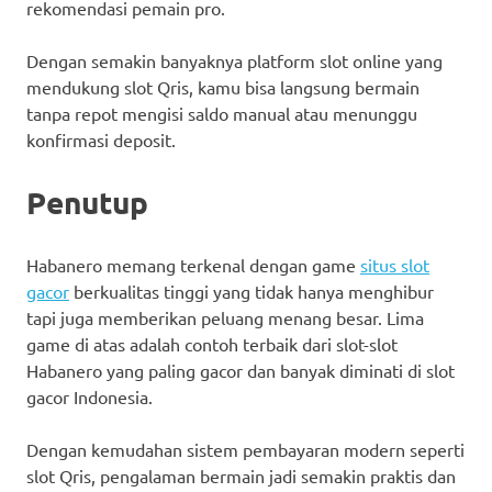
rekomendasi pemain pro.
Dengan semakin banyaknya platform slot online yang
mendukung slot Qris, kamu bisa langsung bermain
tanpa repot mengisi saldo manual atau menunggu
konfirmasi deposit.
Penutup
Habanero memang terkenal dengan game
situs slot
gacor
berkualitas tinggi yang tidak hanya menghibur
tapi juga memberikan peluang menang besar. Lima
game di atas adalah contoh terbaik dari slot-slot
Habanero yang paling gacor dan banyak diminati di slot
gacor Indonesia.
Dengan kemudahan sistem pembayaran modern seperti
slot Qris, pengalaman bermain jadi semakin praktis dan