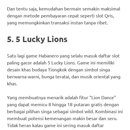
Dan tentu saja, kemudahan bermain semakin maksimal
dengan metode pembayaran cepat seperti slot Qris,
yang memungkinkan transaksi instan tanpa ribet.
5. 5 Lucky Lions
Satu lagi game Habanero yang selalu masuk daftar slot
paling gacor adalah 5 Lucky Lions. Game ini memiliki
desain khas budaya Tiongkok dengan simbol singa
berwarna-warni, bunga teratai, dan musik oriental yang
khas.
Yang membuatnya menarik adalah fitur “Lion Dance”
yang dapat memicu 8 hingga 18 putaran gratis dengan
berbagai pilihan singa sebagai simbol wild. Kombinasi ini
membuat potensi kemenangan makin besar dan seru.
Tidak heran kalau game ini sering masuk daftar