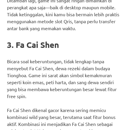
Ditambah lagi, game ini sangat ringan dimainkan di
perangkat apa saja—baik di desktop maupun mobile.
Tidak ketinggalan, kini kamu bisa bermain lebih praktis
menggunakan metode slot Qris, tanpa perlu transfer
antar bank yang memakan waktu.
3. Fa Cai Shen
Bicara soal keberuntungan, tidak lengkap tanpa
menyebut Fa Cai Shen, dewa rezeki dalam budaya
Tionghoa. Game ini sarat akan simbol kemakmuran
seperti koin emas, peti harta, dan sang dewa sendiri
yang bisa membawa keberuntungan besar lewat fitur
free spin.
Fa Cai Shen dikenal gacor karena sering memicu
kombinasi wild yang besar, terutama saat fitur bonus
aktif. Kombinasi ini menjadikan Fa Cai Shen sebagai