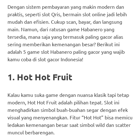
Dengan sistem pembayaran yang makin modern dan
praktis, seperti slot Qris, bermain slot online jadi lebih
mudah dan efisien. Cukup scan, bayar, dan langsung
main. Namun, dari ratusan game Habanero yang
tersedia, mana saja yang termasuk paling gacor alias
sering memberikan kemenangan besar? Berikut ini
adalah 5 game slot Habanero paling gacor yang wajib
kamu coba di slot gacor Indonesia!
1. Hot Hot Fruit
Kalau kamu suka game dengan nuansa klasik tapi tetap
modern, Hot Hot Fruit adalah pilihan tepat. Slot ini
menghadirkan simbol buah-buahan segar dengan efek
visual yang menyenangkan. Fitur “Hot Hot” bisa memicu
ledakan kemenangan besar saat simbol wild dan scatter
muncul berbarengan.