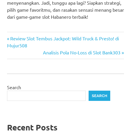
menyenangkan. Jadi, tunggu apa lagi? Siapkan strategi,
pilih game favoritmu, dan rasakan sensasi menang besar
dari game-game slot Habanero terbaik!
Previous
Post
Review Slot Tembus Jackpot: Wild Truck & Presto! di
Post:
Mujur508
navigation
Next
Analisis Pola No‑Loss di Slot Bank303
Post:
Search
SEARCH
Recent Posts