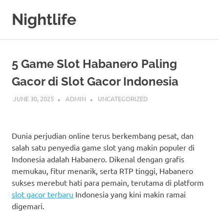
Skip
Nightlife
to
content
5 Game Slot Habanero Paling
Gacor di Slot Gacor Indonesia
JUNE 30, 2025
ADMIN
UNCATEGORIZED
Dunia perjudian online terus berkembang pesat, dan
salah satu penyedia game slot yang makin populer di
Indonesia adalah Habanero. Dikenal dengan grafis
memukau, fitur menarik, serta RTP tinggi, Habanero
sukses merebut hati para pemain, terutama di platform
slot gacor terbaru
Indonesia yang kini makin ramai
digemari.