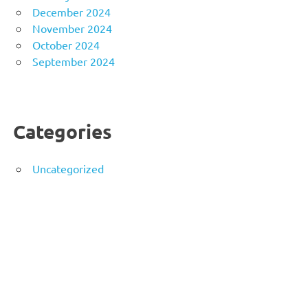
December 2024
November 2024
October 2024
September 2024
Categories
Uncategorized