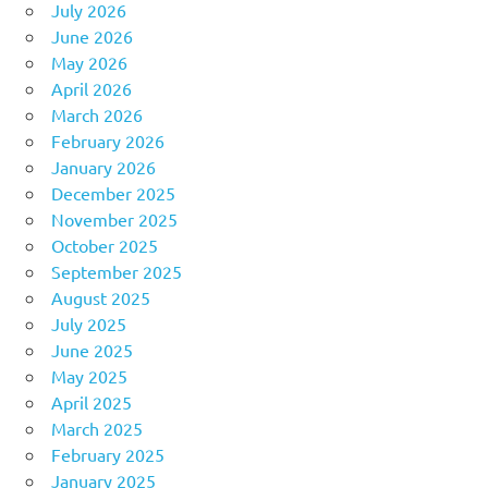
July 2026
June 2026
May 2026
April 2026
March 2026
February 2026
January 2026
December 2025
November 2025
October 2025
September 2025
August 2025
July 2025
June 2025
May 2025
April 2025
March 2025
February 2025
January 2025