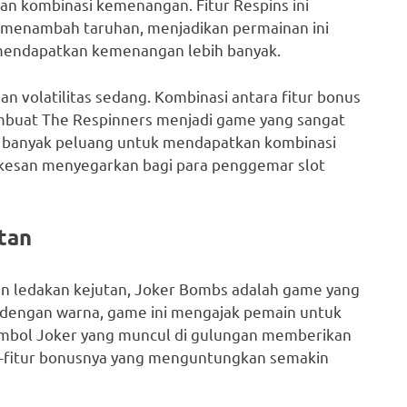
n kombinasi kemenangan. Fitur Respins ini
menambah taruhan, menjadikan permainan ini
mendapatkan kemenangan lebih banyak.
gan volatilitas sedang. Kombinasi antara fitur bonus
buat The Respinners menjadi game yang sangat
 banyak peluang untuk mendapatkan kombinasi
kesan menyegarkan bagi para penggemar slot
tan
n ledakan kejutan, Joker Bombs adalah game yang
h dengan warna, game ini mengajak pemain untuk
imbol Joker yang muncul di gulungan memberikan
r-fitur bonusnya yang menguntungkan semakin