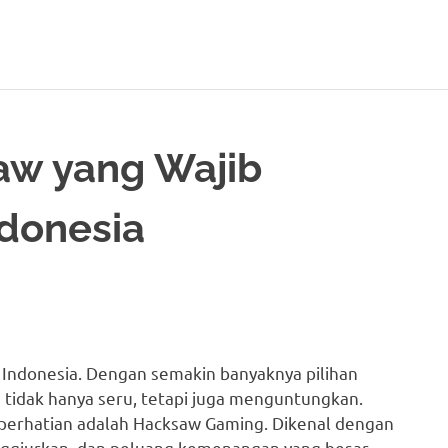
aw yang Wajib
ndonesia
i Indonesia. Dengan semakin banyaknya pilihan
tidak hanya seru, tetapi juga menguntungkan.
i perhatian adalah Hacksaw Gaming. Dikenal dengan
enggiurkan, dan peluang kemenangan yang besar,