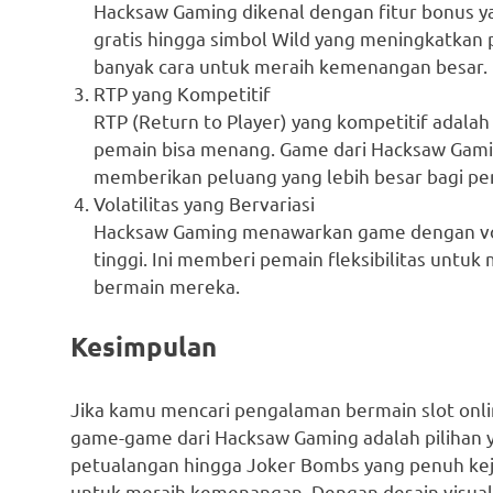
Hacksaw Gaming dikenal dengan fitur bonus 
gratis hingga simbol Wild yang meningkatka
banyak cara untuk meraih kemenangan besar.
RTP yang Kompetitif
RTP (Return to Player) yang kompetitif adala
pemain bisa menang. Game dari Hacksaw Gami
memberikan peluang yang lebih besar bagi p
Volatilitas yang Bervariasi
Hacksaw Gaming menawarkan game dengan vola
tinggi. Ini memberi pemain fleksibilitas untu
bermain mereka.
Kesimpulan
Jika kamu mencari pengalaman bermain slot on
game-game dari Hacksaw Gaming adalah pilihan 
petualangan hingga Joker Bombs yang penuh ke
untuk meraih kemenangan. Dengan desain visual 