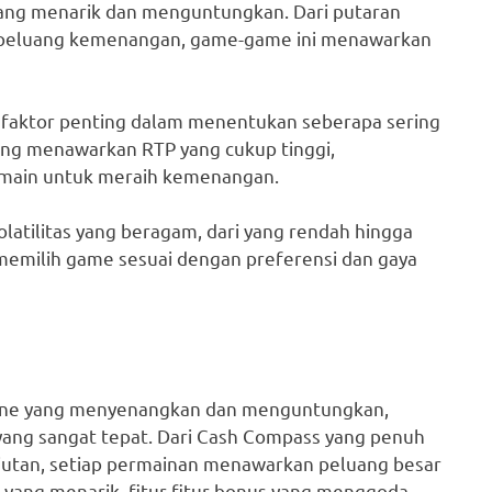
yang menarik dan menguntungkan. Dari putaran
n peluang kemenangan, game-game ini menawarkan
h faktor penting dalam menentukan seberapa sering
ng menawarkan RTP yang cukup tinggi,
emain untuk meraih kemenangan.
tilitas yang beragam, dari yang rendah hingga
k memilih game sesuai dengan preferensi dan gaya
line yang menyenangkan dan menguntungkan,
yang sangat tepat. Dari Cash Compass yang penuh
jutan, setiap permainan menawarkan peluang besar
yang menarik, fitur-fitur bonus yang menggoda,