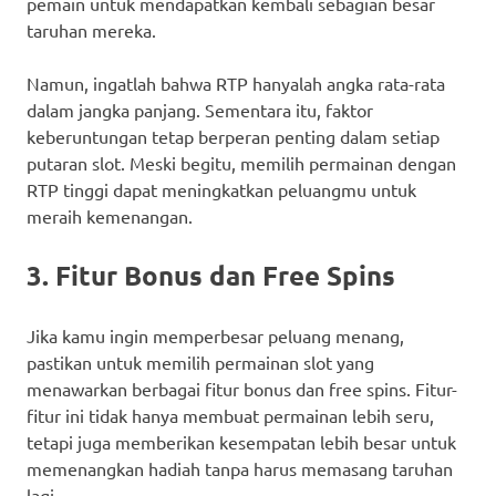
pemain untuk mendapatkan kembali sebagian besar
taruhan mereka.
Namun, ingatlah bahwa RTP hanyalah angka rata-rata
dalam jangka panjang. Sementara itu, faktor
keberuntungan tetap berperan penting dalam setiap
putaran slot. Meski begitu, memilih permainan dengan
RTP tinggi dapat meningkatkan peluangmu untuk
meraih kemenangan.
3. Fitur Bonus dan Free Spins
Jika kamu ingin memperbesar peluang menang,
pastikan untuk memilih permainan slot yang
menawarkan berbagai fitur bonus dan free spins. Fitur-
fitur ini tidak hanya membuat permainan lebih seru,
tetapi juga memberikan kesempatan lebih besar untuk
memenangkan hadiah tanpa harus memasang taruhan
lagi.