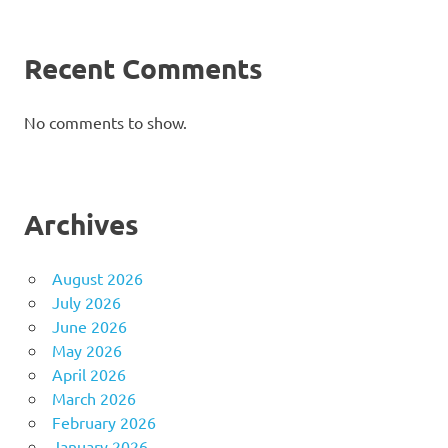
Recent Comments
No comments to show.
Archives
August 2026
July 2026
June 2026
May 2026
April 2026
March 2026
February 2026
January 2026