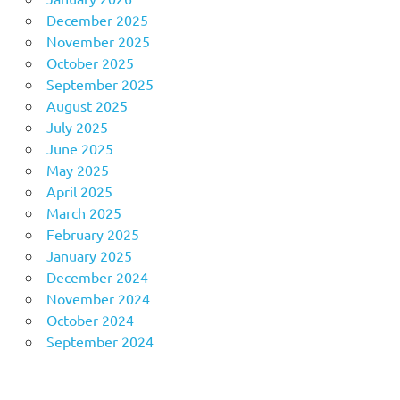
December 2025
November 2025
October 2025
September 2025
August 2025
July 2025
June 2025
May 2025
April 2025
March 2025
February 2025
January 2025
December 2024
November 2024
October 2024
September 2024