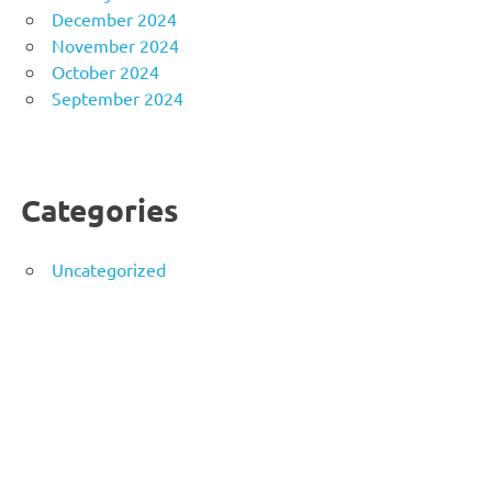
December 2024
November 2024
October 2024
September 2024
Categories
Uncategorized