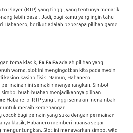
 to Player (RTP) yang tinggi, yang tentunya menarik
ng lebih besar. Jadi, bagi kamu yang ingin tahu
ri Habanero, berikut adalah beberapa pilihan game
gan tema klasik,
adalah pilihan yang
Fa Fa Fa
enuh warna, slot ini mengingatkan kita pada mesin
di kasino-kasino fisik. Namun, Habanero
permainan ini semakin menyenangkan. Simbol
n simbol buah-buahan menjadikannya pilihan
Habanero. RTP yang tinggi semakin menambah
ine
ar untuk meraih kemenangan.
ng cocok bagi pemain yang suka dengan permainan
anya klasik, Habanero memberi nuansa segar
ng menguntungkan. Slot ini menawarkan simbol wild