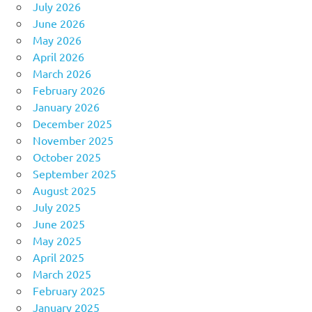
July 2026
June 2026
May 2026
April 2026
March 2026
February 2026
January 2026
December 2025
November 2025
October 2025
September 2025
August 2025
July 2025
June 2025
May 2025
April 2025
March 2025
February 2025
January 2025