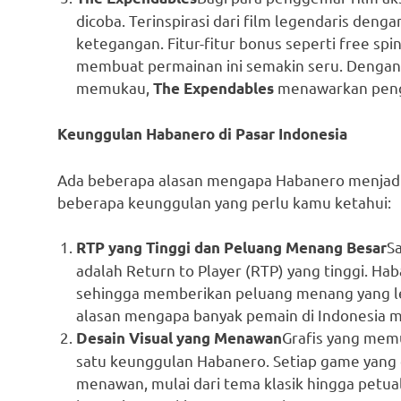
dicoba. Terinspirasi dari film legendaris deng
ketegangan. Fitur-fitur bonus seperti free sp
membuat permainan ini semakin seru. Dengan
memukau,
menawarkan penga
The Expendables
Keunggulan Habanero di Pasar Indonesia
Ada beberapa alasan mengapa Habanero menjadi p
beberapa keunggulan yang perlu kamu ketahui:
Sa
RTP yang Tinggi dan Peluang Menang Besar
adalah Return to Player (RTP) yang tinggi. 
sehingga memberikan peluang menang yang lebi
alasan mengapa banyak pemain di Indonesia 
Grafis yang memu
Desain Visual yang Menawan
satu keunggulan Habanero. Setiap game yang dir
menawan, mulai dari tema klasik hingga petu