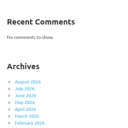
Recent Comments
No comments to show.
Archives
August 2026
July 2026
June 2026
May 2026
April 2026
March 2026
February 2026