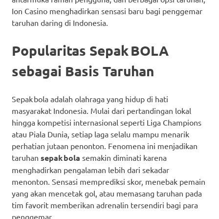
Ion Casino menghadirkan sensasi baru bagi penggemar
taruhan daring di Indonesia.
Popularitas Sepak BOLA
sebagai Basis Taruhan
Sepak bola adalah olahraga yang hidup di hati
masyarakat Indonesia. Mulai dari pertandingan lokal
hingga kompetisi internasional seperti Liga Champions
atau Piala Dunia, setiap laga selalu mampu menarik
perhatian jutaan penonton. Fenomena ini menjadikan
taruhan
sepak bola
semakin diminati karena
menghadirkan pengalaman lebih dari sekadar
menonton. Sensasi memprediksi skor, menebak pemain
yang akan mencetak gol, atau memasang taruhan pada
tim favorit memberikan adrenalin tersendiri bagi para
penggemar.