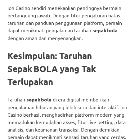
Ion Casino sendiri menekankan pentingnya bermain
bertanggung jawab. Dengan fitur pengaturan batas
taruhan dan panduan penggunaan platform, pemain
dapat menikmati pengalaman taruhan
sepak bola
dengan aman dan menyenangkan.
Kesimpulan: Taruhan
Sepak BOLA yang Tak
Terlupakan
Taruhan
sepak bola
di era digital memberikan
pengalaman hiburan yang lebih seru dan interaktif. Ion
Casino berhasil menghadirkan platform modern yang
memadukan kemudahan akses, fitur live betting, data
analisis, dan keamanan transaksi. Dengan demikian,
pemain dapat menikmati sensasi taruhan yang cerdas,