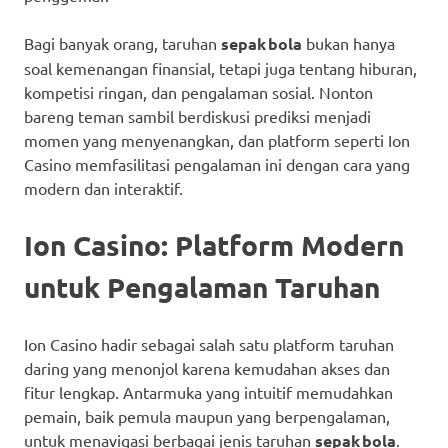
Bagi banyak orang, taruhan
sepak bola
bukan hanya
soal kemenangan finansial, tetapi juga tentang hiburan,
kompetisi ringan, dan pengalaman sosial. Nonton
bareng teman sambil berdiskusi prediksi menjadi
momen yang menyenangkan, dan platform seperti Ion
Casino memfasilitasi pengalaman ini dengan cara yang
modern dan interaktif.
Ion Casino: Platform Modern
untuk Pengalaman Taruhan
Ion Casino hadir sebagai salah satu platform taruhan
daring yang menonjol karena kemudahan akses dan
fitur lengkap. Antarmuka yang intuitif memudahkan
pemain, baik pemula maupun yang berpengalaman,
untuk menavigasi berbagai jenis taruhan
sepak bola
.