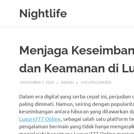
Skip
Nightlife
to
content
Menjaga Keseimban
dan Keamanan di Lu
NOVEMBER 1, 2024
ADMIN
UNCATEGORIZED
Dalam era digital yang serba cepat ini, perjudian
paling diminati. Namun, seiring dengan populari
keseimbangan antara hiburan yang ditawarkan d
Luxury777 Online
, sebagai salah satu platform 
pengalaman bermain yang tidak hanya mengasyikkan
menjelajahi bagaimana Luxury777 Online menjag