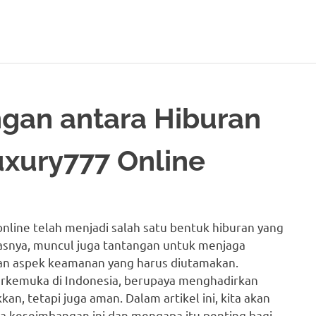
gan antara Hiburan
xury777 Online
 online telah menjadi salah satu bentuk hiburan yang
tasnya, muncul juga tantangan untuk menjaga
an aspek keamanan yang harus diutamakan.
terkemuka di Indonesia, berupaya menghadirkan
, tetapi juga aman. Dalam artikel ini, kita akan
a keseimbangan ini dan mengapa itu penting bagi