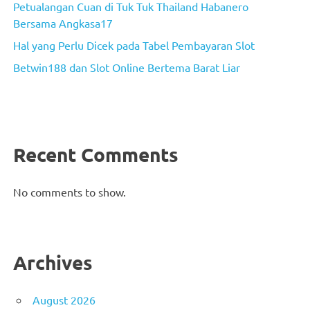
Petualangan Cuan di Tuk Tuk Thailand Habanero
Bersama Angkasa17
Hal yang Perlu Dicek pada Tabel Pembayaran Slot
Betwin188 dan Slot Online Bertema Barat Liar
Recent Comments
No comments to show.
Archives
August 2026