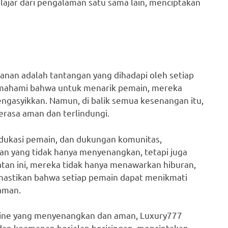
lajar dari pengalaman satu sama lain, menciptakan
nan adalah tantangan yang dihadapi oleh setiap
emahami bahwa untuk menarik pemain, mereka
asyikkan. Namun, di balik semua kesenangan itu,
rasa aman dan terlindungi.
edukasi pemain, dan dukungan komunitas,
an yang tidak hanya menyenangkan, tetapi juga
an ini, mereka tidak hanya menawarkan hiburan,
emastikan bahwa setiap pemain dapat menikmati
aman.
nline yang menyenangkan dan aman, Luxury777
an dan keamanan berjalan beriringan, menciptakan