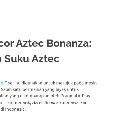
cor Aztec Bonanza:
n Suku Aztec
cor
” sering digunakan untuk merujuk pada mesin
Salah satu permainan yang layak untuk
online yang dikembangkan oleh Pragmatic Play.
r-fitur menarik,
Aztec Bonanza
menawarkan
di Indonesia.