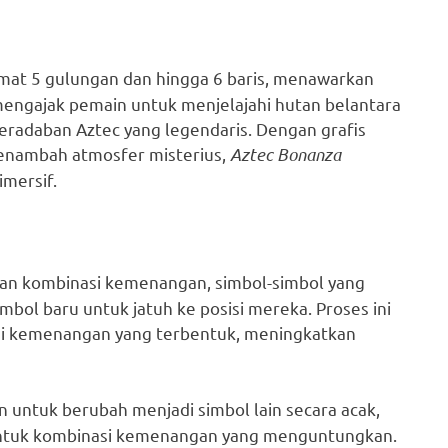
mat 5 gulungan dan hingga 6 baris, menawarkan
mengajak pemain untuk menjelajahi hutan belantara
eradaban Aztec yang legendaris. Dengan grafis
enambah atmosfer misterius,
Aztec Bonanza
mersif.
kan kombinasi kemenangan, simbol-simbol yang
mbol baru untuk jatuh ke posisi mereka. Proses ini
nasi kemenangan yang terbentuk, meningkatkan
n untuk berubah menjadi simbol lain secara acak,
tuk kombinasi kemenangan yang menguntungkan.