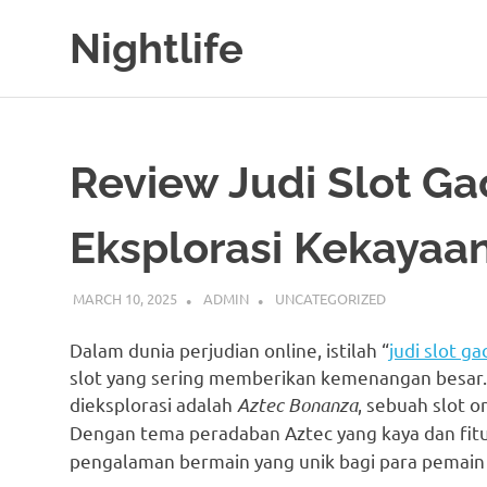
Skip
Nightlife
to
content
Review Judi Slot Ga
Eksplorasi Kekayaa
MARCH 10, 2025
ADMIN
UNCATEGORIZED
Dalam dunia perjudian online, istilah “
judi slot ga
slot yang sering memberikan kemenangan besar. 
dieksplorasi adalah
Aztec Bonanza
, sebuah slot 
Dengan tema peradaban Aztec yang kaya dan fitu
pengalaman bermain yang unik bagi para pemain 