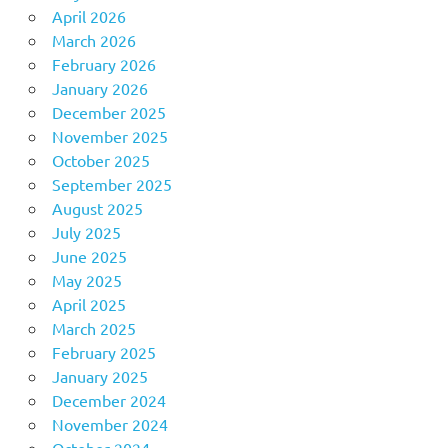
April 2026
March 2026
February 2026
January 2026
December 2025
November 2025
October 2025
September 2025
August 2025
July 2025
June 2025
May 2025
April 2025
March 2025
February 2025
January 2025
December 2024
November 2024