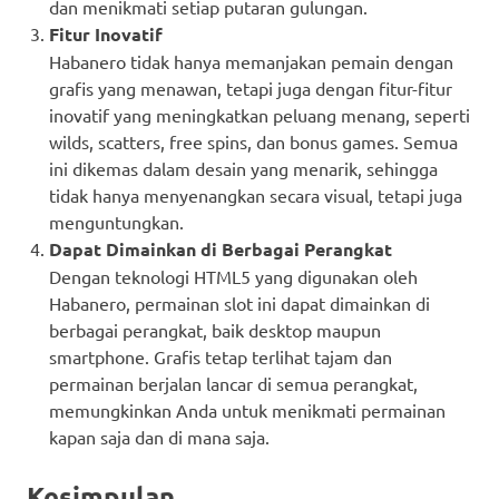
dan menikmati setiap putaran gulungan.
Fitur Inovatif
Habanero tidak hanya memanjakan pemain dengan
grafis yang menawan, tetapi juga dengan fitur-fitur
inovatif yang meningkatkan peluang menang, seperti
wilds, scatters, free spins, dan bonus games. Semua
ini dikemas dalam desain yang menarik, sehingga
tidak hanya menyenangkan secara visual, tetapi juga
menguntungkan.
Dapat Dimainkan di Berbagai Perangkat
Dengan teknologi HTML5 yang digunakan oleh
Habanero, permainan slot ini dapat dimainkan di
berbagai perangkat, baik desktop maupun
smartphone. Grafis tetap terlihat tajam dan
permainan berjalan lancar di semua perangkat,
memungkinkan Anda untuk menikmati permainan
kapan saja dan di mana saja.
Kesimpulan