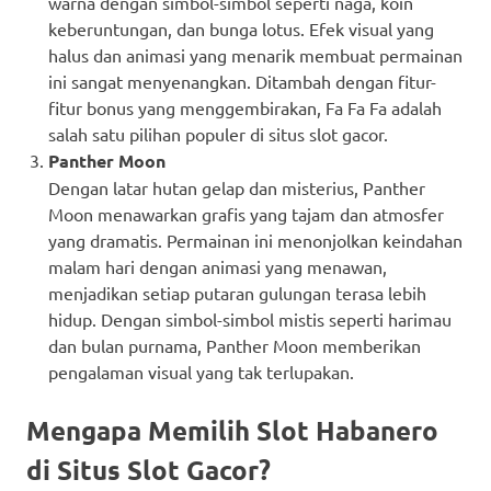
warna dengan simbol-simbol seperti naga, koin
keberuntungan, dan bunga lotus. Efek visual yang
halus dan animasi yang menarik membuat permainan
ini sangat menyenangkan. Ditambah dengan fitur-
fitur bonus yang menggembirakan, Fa Fa Fa adalah
salah satu pilihan populer di situs slot gacor.
Panther Moon
Dengan latar hutan gelap dan misterius, Panther
Moon menawarkan grafis yang tajam dan atmosfer
yang dramatis. Permainan ini menonjolkan keindahan
malam hari dengan animasi yang menawan,
menjadikan setiap putaran gulungan terasa lebih
hidup. Dengan simbol-simbol mistis seperti harimau
dan bulan purnama, Panther Moon memberikan
pengalaman visual yang tak terlupakan.
Mengapa Memilih Slot Habanero
di Situs Slot Gacor?