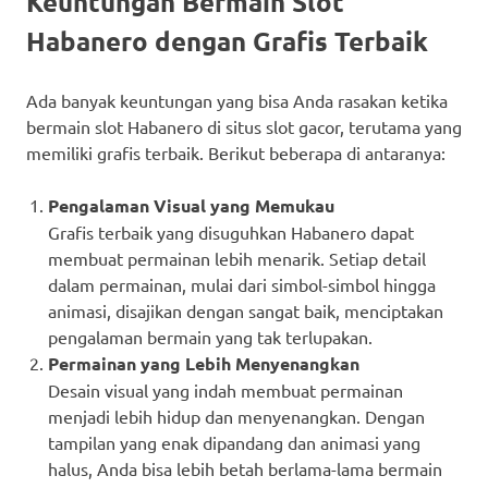
Keuntungan Bermain Slot
Habanero dengan Grafis Terbaik
Ada banyak keuntungan yang bisa Anda rasakan ketika
bermain slot Habanero di situs slot gacor, terutama yang
memiliki grafis terbaik. Berikut beberapa di antaranya:
Pengalaman Visual yang Memukau
Grafis terbaik yang disuguhkan Habanero dapat
membuat permainan lebih menarik. Setiap detail
dalam permainan, mulai dari simbol-simbol hingga
animasi, disajikan dengan sangat baik, menciptakan
pengalaman bermain yang tak terlupakan.
Permainan yang Lebih Menyenangkan
Desain visual yang indah membuat permainan
menjadi lebih hidup dan menyenangkan. Dengan
tampilan yang enak dipandang dan animasi yang
halus, Anda bisa lebih betah berlama-lama bermain