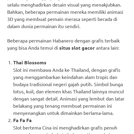
selalu menghadirkan desain visual yang menakjubkan.
Bahkan, beberapa permainan mereka memiliki animasi
3D yang membuat pemain merasa seperti berada di
dalam dunia permainan itu sendiri.
Beberapa permainan Habanero dengan grafis terbaik
yang bisa Anda temui di
situs slot gacor
antara lain:
Thai Blossoms
Slot ini membawa Anda ke Thailand, dengan grafis
yang menggambarkan keindahan alam tropis dan
budaya tradisional negeri gajah putih. Simbol bunga
lotus, kuil, dan elemen khas Thailand lainnya muncul
dengan sangat detail. Animasi yang lembut dan latar
belakang yang tenang membuat permainan ini
menyenangkan untuk dimainkan berlama-lama.
Fa Fa Fa
Slot bertema Cina ini menghadirkan grafis penuh