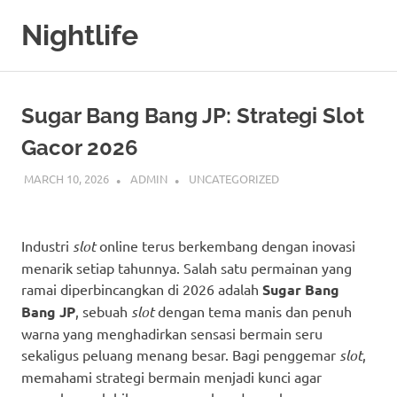
Skip
Nightlife
to
content
Sugar Bang Bang JP: Strategi Slot
Gacor 2026
MARCH 10, 2026
ADMIN
UNCATEGORIZED
Industri
slot
online terus berkembang dengan inovasi
menarik setiap tahunnya. Salah satu permainan yang
ramai diperbincangkan di 2026 adalah
Sugar Bang
Bang JP
, sebuah
slot
dengan tema manis dan penuh
warna yang menghadirkan sensasi bermain seru
sekaligus peluang menang besar. Bagi penggemar
slot
,
memahami strategi bermain menjadi kunci agar