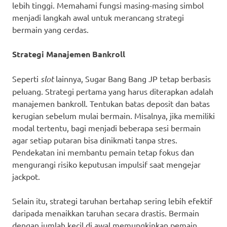
lebih tinggi. Memahami fungsi masing-masing simbol
menjadi langkah awal untuk merancang strategi
bermain yang cerdas.
Strategi Manajemen Bankroll
Seperti
slot
lainnya, Sugar Bang Bang JP tetap berbasis
peluang. Strategi pertama yang harus diterapkan adalah
manajemen bankroll. Tentukan batas deposit dan batas
kerugian sebelum mulai bermain. Misalnya, jika memiliki
modal tertentu, bagi menjadi beberapa sesi bermain
agar setiap putaran bisa dinikmati tanpa stres.
Pendekatan ini membantu pemain tetap fokus dan
mengurangi risiko keputusan impulsif saat mengejar
jackpot.
Selain itu, strategi taruhan bertahap sering lebih efektif
daripada menaikkan taruhan secara drastis. Bermain
dengan jumlah kecil di awal memungkinkan pemain