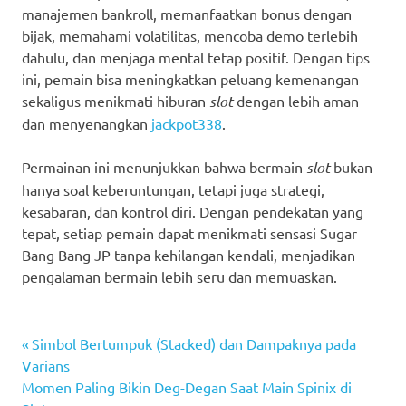
manajemen bankroll, memanfaatkan bonus dengan
bijak, memahami volatilitas, mencoba demo terlebih
dahulu, dan menjaga mental tetap positif. Dengan tips
ini, pemain bisa meningkatkan peluang kemenangan
sekaligus menikmati hiburan
slot
dengan lebih aman
dan menyenangkan
jackpot338
.
Permainan ini menunjukkan bahwa bermain
slot
bukan
hanya soal keberuntungan, tetapi juga strategi,
kesabaran, dan kontrol diri. Dengan pendekatan yang
tepat, setiap pemain dapat menikmati sensasi Sugar
Bang Bang JP tanpa kehilangan kendali, menjadikan
pengalaman bermain lebih seru dan memuaskan.
Previous
Post
Simbol Bertumpuk (Stacked) dan Dampaknya pada
Post:
Varians
navigation
Next
Momen Paling Bikin Deg-Degan Saat Main Spinix di