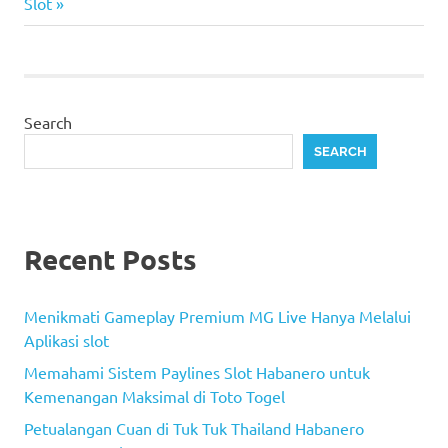
Post:
Slot
Search
SEARCH
Recent Posts
Menikmati Gameplay Premium MG Live Hanya Melalui
Aplikasi slot
Memahami Sistem Paylines Slot Habanero untuk
Kemenangan Maksimal di Toto Togel
Petualangan Cuan di Tuk Tuk Thailand Habanero