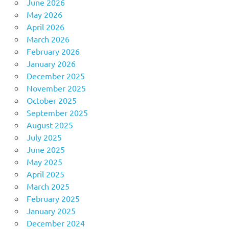
June 2026
May 2026
April 2026
March 2026
February 2026
January 2026
December 2025
November 2025
October 2025
September 2025
August 2025
July 2025
June 2025
May 2025
April 2025
March 2025
February 2025
January 2025
December 2024