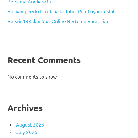
Bersama Angkasa17
Hal yang Perlu Dicek pada Tabel Pembayaran Slot
Betwin188 dan Slot Online Bertema Barat Liar
Recent Comments
No comments to show.
Archives
August 2026
July 2026