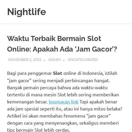
Skip
Nightlife
to
content
Waktu Terbaik Bermain Slot
Online: Apakah Ada ‘Jam Gacor’?
NOVEMBER 2, 2025
ADMIN
UNCATEGORIZED
Bagi para penggemar
Slot
online di Indonesia, istilah
“jam gacor” sering menjadi perbincangan hangat.
Banyak pemain percaya bahwa ada waktu-waktu
tertentu di mana mesin Slot lebih sering memberikan
kemenangan besar.
bosmacan link
Tapi apakah benar
ada jam spesial seperti itu, atau ini hanya mitos belaka?
Artikel ini akan membahas fenomena “jam gacor”
dengan cara yang menyenangkan, sekaligus memberi
tips bermain Slot lebih cerdas.