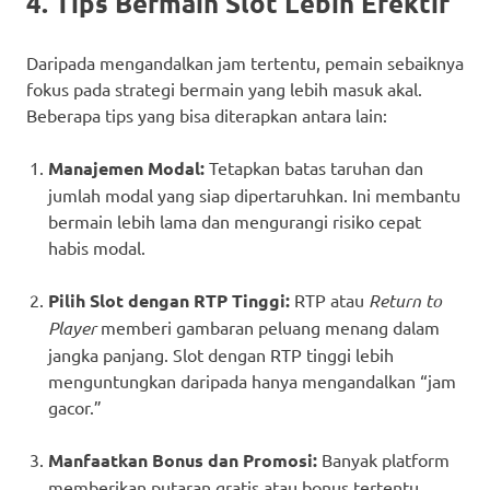
4. Tips Bermain Slot Lebih Efektif
Daripada mengandalkan jam tertentu, pemain sebaiknya
fokus pada strategi bermain yang lebih masuk akal.
Beberapa tips yang bisa diterapkan antara lain:
Manajemen Modal:
Tetapkan batas taruhan dan
jumlah modal yang siap dipertaruhkan. Ini membantu
bermain lebih lama dan mengurangi risiko cepat
habis modal.
Pilih Slot dengan RTP Tinggi:
RTP atau
Return to
Player
memberi gambaran peluang menang dalam
jangka panjang. Slot dengan RTP tinggi lebih
menguntungkan daripada hanya mengandalkan “jam
gacor.”
Manfaatkan Bonus dan Promosi:
Banyak platform
memberikan putaran gratis atau bonus tertentu.