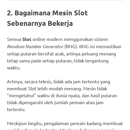
2. Bagaimana Mesin Slot
Sebenarnya Bekerja
Semua
Slot
online modern menggunakan sistem
Random Number Generator
(RNG). RNG ini memastikan
setiap putaran bersifat acak, artinya peluang menang
tetap sama pada setiap putaran, tidak tergantung
waktu.
Artinya, secara teknis, tidak ada jam tertentu yang
membuat Slot lebih mudah menang. Mesin tidak
“mengetahui” waktu di dunia nyata, dan hasil putaran
tidak dipengaruhi oleh jumlah pemain atau jam
tertentu.
Meskipun begitu, pengalaman pemain kadang membuat
seolah ada pola tertentu. Misalnya, beberapa pemain